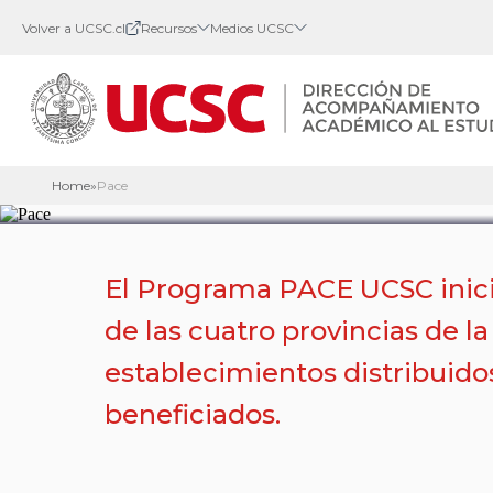
Volver a UCSC.cl
Recursos
Medios UCSC
PROGRAMA DE ACCESO A LA 
SUPERIOR
PACE
Home
»
Pace
El Programa PACE UCSC inicia
de las cuatro provincias de 
establecimientos distribuido
beneficiados.