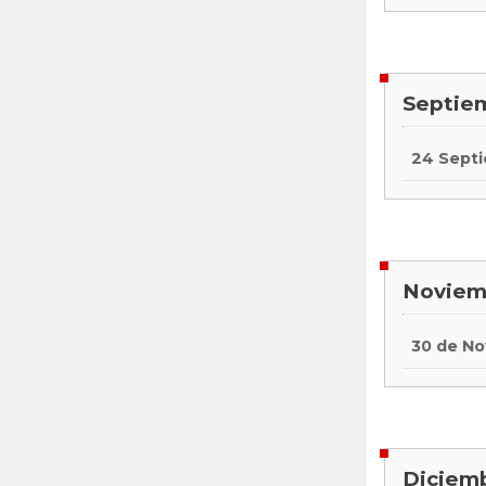
Septie
24 Sept
Noviem
30 de N
Diciem