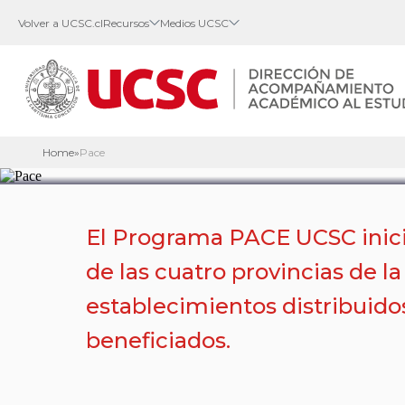
Volver a UCSC.cl
Recursos
Medios UCSC
PROGRAMA DE ACCESO A LA 
SUPERIOR
PACE
Home
»
Pace
El Programa PACE UCSC inicia
de las cuatro provincias de 
establecimientos distribuido
beneficiados.