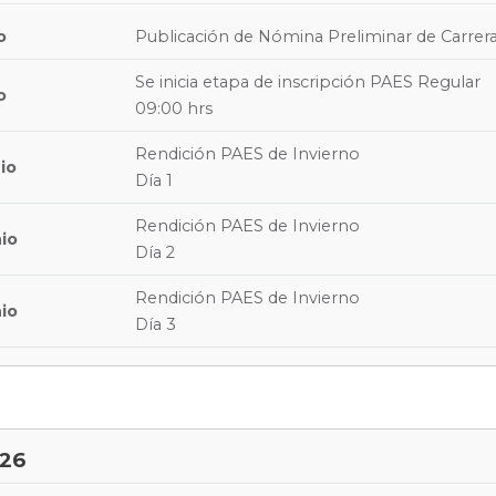
o
Publicación de Nómina Preliminar de Carrer
Se inicia etapa de inscripción PAES Regular
o
09:00 hrs
Rendición PAES de Invierno
io
Día 1
Rendición PAES de Invierno
nio
Día 2
Rendición PAES de Invierno
nio
Día 3
026